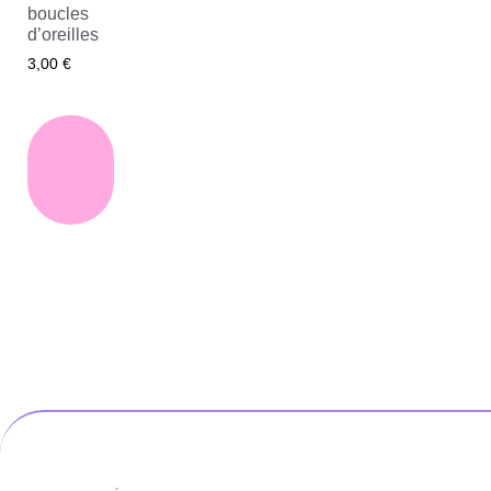
boucles
d’oreilles
3,00
€
Ajouter
au
panier