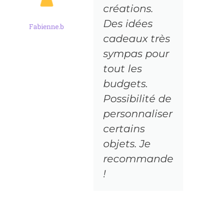
créations.
Des idées
Fabienne.b
Béran
cadeaux très
sympas pour
tout les
budgets.
Possibilité de
personnaliser
certains
objets. Je
recommande
!